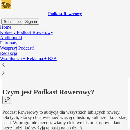
Podkast Rowerowy
Subscribe
Sign in
Home
Kobiecy Podkast Rowerowy
Audiobooki
Patronaty
Read distraction-free on Substack
Wesprzyj Podcast!
Redakcja
Współpraca + Reklama + B2B
O Nas / Redakcja
Czym jest Podkast Rowerowy?
Podcast Rowerowy to audycja dla wszystkich lubiących rowery.
Dla tych, którzy chcą wiedzieć więcej o historii, kulturze i kolarskiej
pasji. W programie przedstawiamy ciekawe historie, opowiadane
przez ludzi, którzy żyją tą pasją na co dzień.