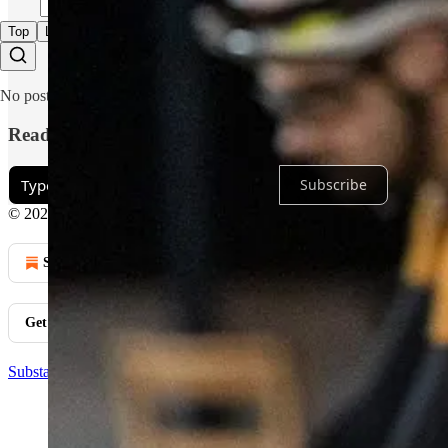
Top
Latest
Discussions
No posts
Ready for more?
Subscribe
© 2026 Piotr Peszko
·
Privacy
∙
Terms
∙
Collection notice
Start your Substack
Get the app
Substack
is the home for great culture