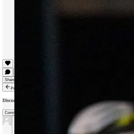
Share
Previous
Next
Discussion about this post
Comments
Restacks