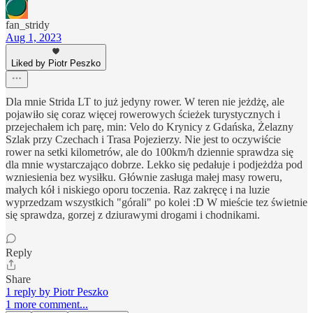
fan_stridy
Aug 1, 2023
Liked by Piotr Peszko
Dla mnie Strida LT to już jedyny rower. W teren nie jeżdżę, ale
pojawiło się coraz więcej rowerowych ścieżek turystycznych i
przejechałem ich parę, min: Velo do Krynicy z Gdańska, Żelazny
Szlak przy Czechach i Trasa Pojezierzy. Nie jest to oczywiście
rower na setki kilometrów, ale do 100km/h dziennie sprawdza się
dla mnie wystarczająco dobrze. Lekko się pedałuje i podjeżdża pod
wzniesienia bez wysiłku. Głównie zasługa małej masy roweru,
małych kół i niskiego oporu toczenia. Raz zakręcę i na luzie
wyprzedzam wszystkich "górali" po kolei :D W mieście tez świetnie
się sprawdza, gorzej z dziurawymi drogami i chodnikami.
Reply
Share
1 reply by Piotr Peszko
1 more comment...