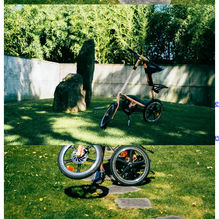
na całym świecie. Dzięki prostej konstrukcji i składanym kołom,
rower ten jest praktycznym wyborem dla osób, które potrzebują
łatwego w transporcie i przechowywaniu roweru. W ciągu lat Strida
przeszła wiele zmian i usprawnień, ale zawsze pozostała wierna
swojej pierwotnej idei.
Referencje:
Praca magisterska Marka
Sandersa:
https://issuu.com/mark77a/docs/masters__thesis_jun
_strida
Biznes plan na rower
Strida:
https://issuu.com/mark77a/docs/business_plan_decemb
_strida
Artykuł z 2+3D:
https://issuu.com/mark77a/docs/2-3d
Amerykański patent na
Stridę:
https://issuu.com/mark77a/docs/strida_us_us4718688a