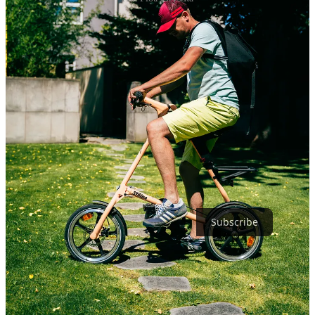
Rozwój Stridy
Steedman Bass z Bostonu w Stanach Zjednoczonych kupił prawa
do produkcji Stridy i z Markiem Sandersem rozpoczął prace nad
Stridą 3, jak opisano w kursie The Open University 'Design and
Designing' (T211). W 2002 roku, aby sprostać rosnącemu
popytowi, produkcja została przeniesiona do tajwańskiego
producenta Ming Cycle. W marcu 2006 roku Ming Cycle przejęło
prawa do Stridy. W 2007 roku Strida 5 zdobyła nagrodę za projekt
na Taipei International Bike Show.
Zostaw email, a ja przypomnę Ci o nowych odcinkach.
Subscribe
Podsumowanie
Strida to rower o innowacyjnym designie, który zyskał popularność