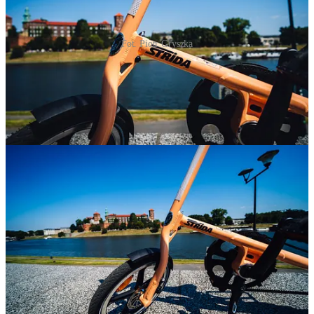
Fot. Piotr Gryszka
Popularność
Strida zdobyła trzy nagrody w konkursie UK Cyclex Bicycle
Innovation Awards w 1988 roku (Best New Product, Most
Innovative, Best British Design). Najwięcej rowerów sprzedano w
Japonii i Wielkiej Brytanii, a w mniejszych ilościach w USA,
Australii i Niemczech. W 1991 roku produkcja została przeniesiona
do Casa Hipolito, portugalskiego producenta.
Wprowadzenie Stridy 2
W 1997 roku prawa do produkcji Stridy zostały kupione przez
brytyjską firmę Roland Plastics, a produkcja wróciła do Wielkiej
Brytanii. W 2000 roku Strida zdobyła nagrodę I.D. Magazine's
Annual Design Award, Sail Magazine's Pittman Award for