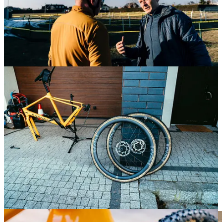
Linki z odcinka:
Mądre koła Pidcocka:
https://www.cyclingnews.com/features/why-tom-pidcocks-
integrated-pressure-sensor-wheels-might-actually-catch-on/
Nowe opony Spec i Pirelli:
https://www.cyclingnews.com/features/opening-weekend-
tech-gallery-part-1-new-tyres-stacked-stems-and-rebadged-
frames/
Szosowy Mullet:
https://www.cyclingnews.com/features/have-we-just-seen-the-
start-of-road-mullet-wheelsets-at-opening-weekend/
Rowery Beltrami:
https://ebikedesign.pl/
Mikrofony Rode Wireless Micro:
https://rode.com/en/microphones/wireless/wireless-micro?
variant_sku=WIMICROC