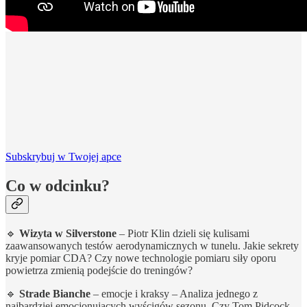
Subskrybuj w Twojej apce
Co w odcinku?
🔹
Wizyta w Silverstone
– Piotr Klin dzieli się kulisami
zaawansowanych testów aerodynamicznych w tunelu. Jakie sekrety
kryje pomiar CDA? Czy nowe technologie pomiaru siły oporu
powietrza zmienią podejście do treningów?
🔹
Strade Bianche
– emocje i kraksy – Analiza jednego z
najbardziej emocjonujących wyścigów sezonu. Czy Tom Pidcock