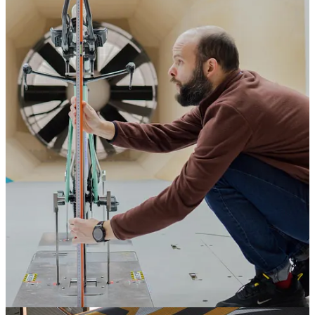
Fotorelacje: CampAdvExpo i Przełaje w Suszcu