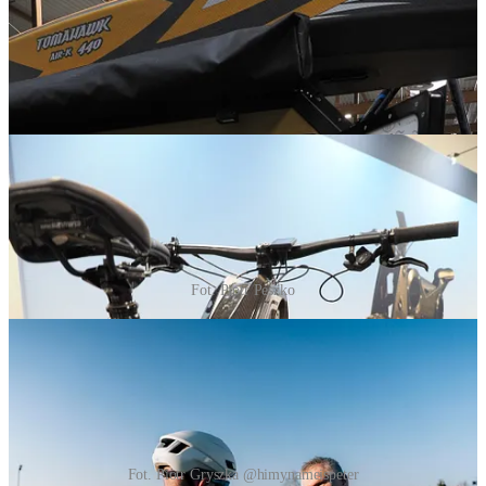
Fot. Piotr Peszko
Fot. Piotr Gryszka @himynameispeter