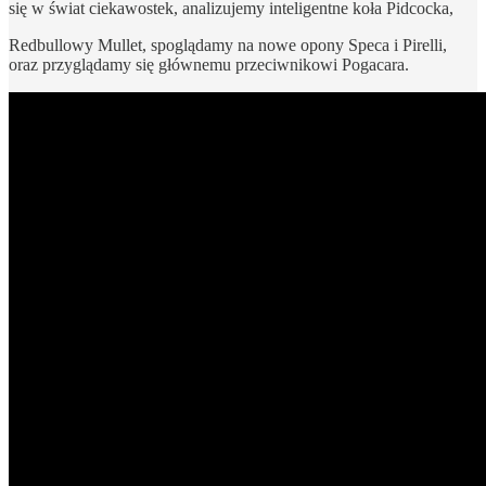
się w świat ciekawostek, analizujemy inteligentne koła Pidcocka,
Redbullowy Mullet, spoglądamy na nowe opony Speca i Pirelli,
oraz przyglądamy się głównemu przeciwnikowi Pogacara.