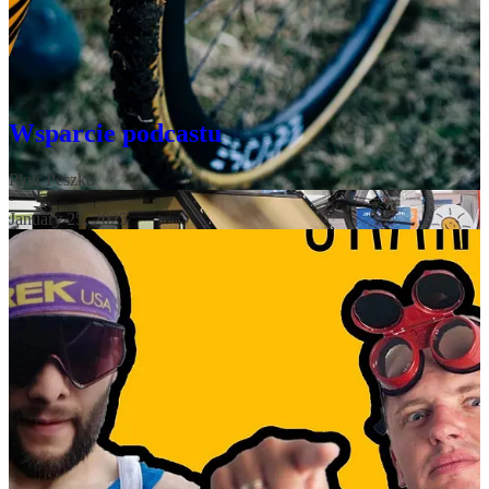
Możesz też zdecydować się na wsparcie podcastu w serwisie
Patronite
, lub na
BuyCoffee
.
Wystarczy, że klikniesz link poniżej:
Wsparcie podcastu
Piotr Peszko
·
January 25, 2025