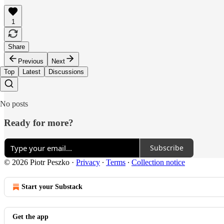
1
Share
Previous
Next
Top
Latest
Discussions
No posts
Ready for more?
Subscribe
© 2026 Piotr Peszko
·
Privacy
∙
Terms
∙
Collection notice
Start your Substack
Get the app