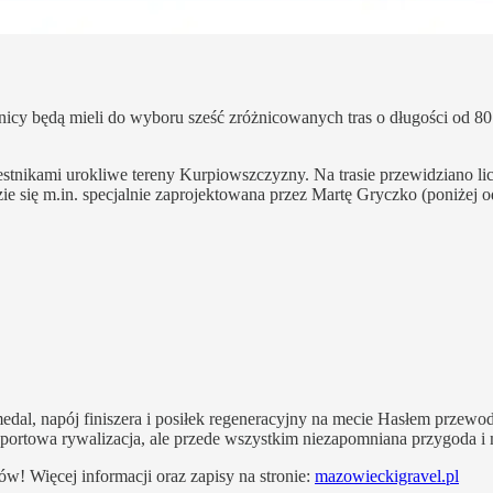
tnicy będą mieli do wyboru sześć zróżnicowanych tras o długości od
nikami urokliwe tereny Kurpiowszczyzny. Na trasie przewidziano lic
ie się m.in. specjalnie zaprojektowana przez Martę Gryczko (poniżej o
edal, napój finiszera i posiłek regeneracyjny na mecie Hasłem przewo
portowa rywalizacja, ale przede wszystkim niezapomniana przygoda i 
! Więcej informacji oraz zapisy na stronie:
mazowieckigravel.pl