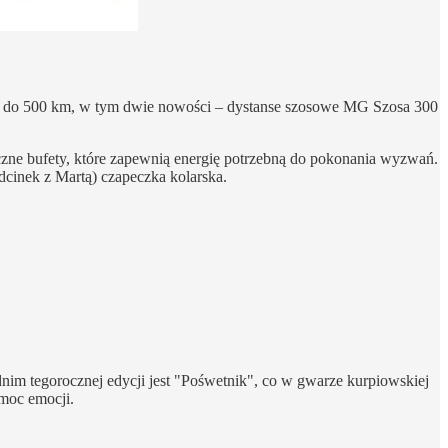
 80 do 500 km, w tym dwie nowości – dystanse szosowe MG Szosa 300
zne bufety, które zapewnią energię potrzebną do pokonania wyzwań.
dcinek z Martą) czapeczka kolarska.
dnim tegorocznej edycji jest "Pośwetnik", co w gwarze kurpiowskiej
moc emocji.