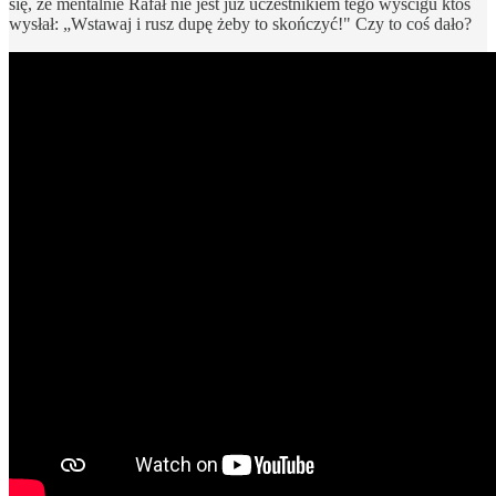
się, że mentalnie Rafał nie jest już uczestnikiem tego wyścigu ktoś
wysłał: „Wstawaj i rusz dupę żeby to skończyć!" Czy to coś dało?