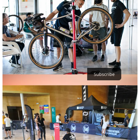
fot. @juanfotografia
Zostaw swój email poniżej, żeby nie przegapić kolejnych części
podcastu.
Subscribe