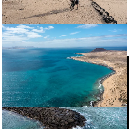
Odcinek 3.
If you’re a strong rider, you can still finish this race in time - Bruno
Ferraro to był faworytem wyścigu BADLANDS, skończył
poprzednią edycję na drugim miejscu i wielokrotnie finiszował w
Transiberica i TCR. Jego obecność i te słowa podniosły mnie na
duchu, ale czy zasługuję na miano silnego kolarza?