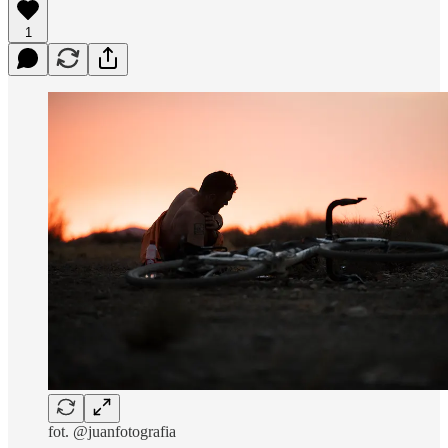
1
fot. @juanfotografia