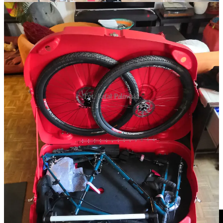
Fot. Rafał Palowski
Odcinek 2.
Początek był najlepszy z możliwych. Wszystko spakowane, rower
przygotowany. Do tego mentalna gotowość na strome podjazdy,
techniczne szutry i upał. Ostatnie spojrzenia na szczegóły trasy,
krótki sen i... start! Plan to mocna jazda i spanie w terenie.
Rzeczywistość po 142 km: spadek sił, brak woli do jazdy, wymioty,
noc w hotelu i myśl: Czy to już koniec?