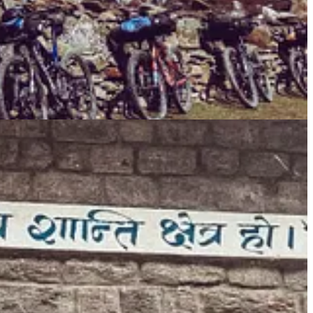
 napinki, ale z celem. Że film może być marzeniem. Że podróż może