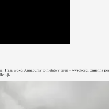
ą. Trasa wokół Annapurny to niełatwy teren – wysokości, zmienna po
leksji.