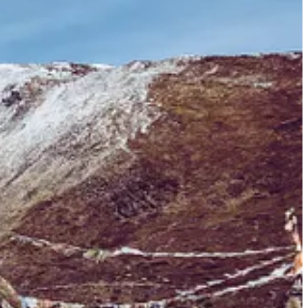
.
na jest na jesień 2025 – bo jak mówią sami autorzy: „Latem ludzie
formie, z dobrze przemyślaną strukturą – podziałem na wysokości,
a na telefonie, kiedy nie było siły, żeby sięgnąć po coś więcej.
odporny na upadki (serio – jedna z kamer zaliczyła solidny lot z