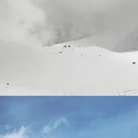
zeby dokumentowania, z fotograficznej i filmowej pasji Czarka. Pows
jawiają się po drodze.
ii, której nie dało się zamknąć w godzinie filmu. Kamila po powrocie z
 film.