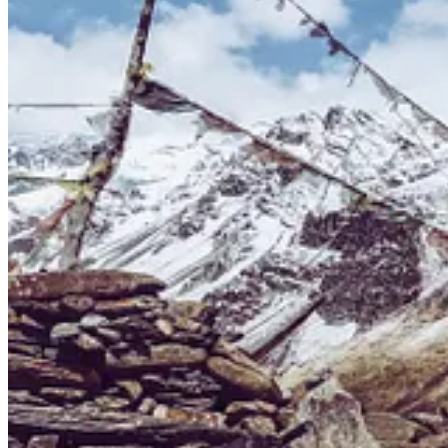
Do książki dołączono też dodatkowe materiały: zdjęcia i… kody QR
A film?
Film Sapana. Himalajska droga do marzeń był pokazywany w kinach 
wolą jeździć. Jesienią – chłonąć.”
Czarek i Kamila podkreślają, że ich celem nie było stworzenie kolej
wrażliwością na ludzi, emocje i kulturę.
Sprzętowo?
Bez lustrzanek, GoPro, dron, telefon, czasem kamera w ustach, czasem
To nie był plan zdjęciowy. To była wyprawa, a sprzęt – choć ważny – 