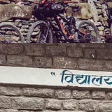
dzo mocno rezonuje z innymi. Pokazuje, że można ruszyć w drogę bez
rczy pasja, konsekwencja i chęć dzielenia się.