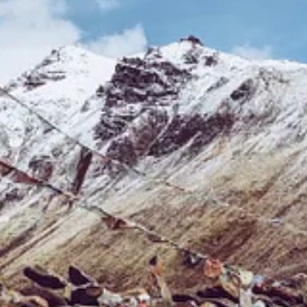
 prowadzące do filmów, które nie zmieściły się w głównym dokumencie
w ramach objazdowego Film Bike Tour. Kolejna seria pokazów planowa
nego „vloga z wyjazdu”. Chcieli zrobić pełnoprawny film, osadzony w 
 mikrofon skierowany na siebie w burzy, czasem krótka refleksja nagran
musiał być lekki, poręczny, gotowy do działania w sekundę. I często... 