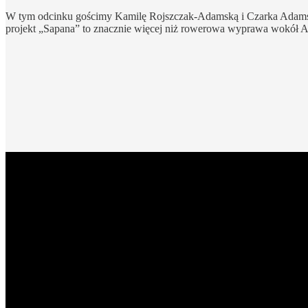
W tym odcinku gościmy Kamilę Rojszczak-Adamską i Czarka Adamskieg
projekt „Sapana” to znacznie więcej niż rowerowa wyprawa wokół An