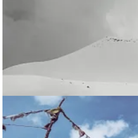
Film był zaplanowany – ale nie wymuszony. Kadry powstawały z potr
mieszkańców Nepalu, a także z refleksjami na temat marzeń, które po
A książka?
Książka Sapana narodziła się później – z potrzeby rozszerzenia histor
przerodziły się w gotową opowieść – bogatszą, głębszą, uzupełniającą