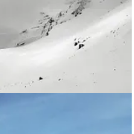
tał obraz wielowarstwowy – z historiami siódemki uczestników,
aczęła pisać dziennik – żeby nie zapomnieć detali. Z czasem notatki