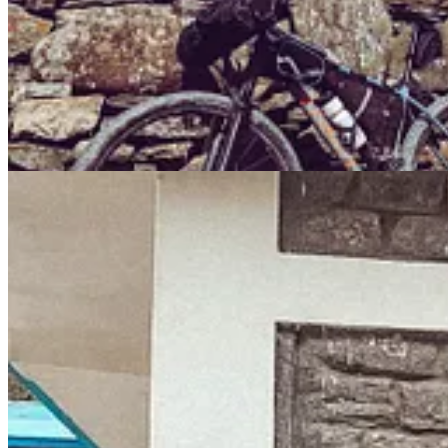
osuwiska i cudem przetrwała).
Czy to było tylko dla nich?
Nie. Choć to wyprawa zrodzona z prywatnego impulsu, „Sapana” bar
być początkiem nowego rozdziału.
I że nie trzeba być profesjonalistą, by tworzyć profesjonalnie – wysta