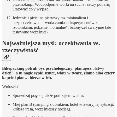
przemoknąć. Wodoodporne worki na suche rzeczy potrafią
uratować cały wyjazd.
Jedzenie i picie: na pierwszy raz minimalizm i
bezpieczeństwo — woda zamiast eksperymentów z
izotonikami, jedzenie „normalne”, batony/żel awaryjnie (ale
testowane wcześniej).
Najważniejsza myśl: oczekiwania vs.
rzeczywistość
Bikepacking potrafi być psychologiczny: planujesz „łatwy
dzień”, a tu nagle sypki szuter, wiatr w twarz, zimno albo cztery
kapcie i plan… bierze w łeb.
Wniosek?
Sprawdzaj pogodę także pod kątem wiatru.
Miej plan B (camping z domkiem, hotel w awaryjnej sytuacji,
krótsza trasa, wcześniejszy nocleg).