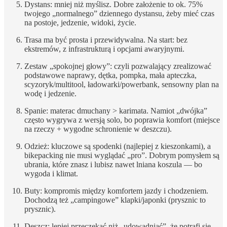
Dystans: mniej niż myślisz. Dobre założenie to ok. 75%
twojego „normalnego” dziennego dystansu, żeby mieć czas
na postoje, jedzenie, widoki, życie.
Trasa ma być prosta i przewidywalna. Na start: bez
ekstremów, z infrastrukturą i opcjami awaryjnymi.
Zestaw „spokojnej głowy”: czyli pozwalający zrealizować
podstawowe naprawy, dętka, pompka, mała apteczka,
scyzoryk/multitool, ładowarki/powerbank, sensowny plan na
wodę i jedzenie.
Spanie: materac dmuchany > karimata. Namiot „dwójka”
często wygrywa z wersją solo, bo poprawia komfort (miejsce
na rzeczy + wygodne schronienie w deszczu).
Odzież: kluczowe są spodenki (najlepiej z kieszonkami), a
bikepacking nie musi wyglądać „pro”. Dobrym pomysłem są
ubrania, które znasz i lubisz nawet lniana koszula — bo
wygoda i klimat.
Buty: kompromis między komfortem jazdy i chodzeniem.
Dochodzą też „campingowe” klapki/japonki (prysznic to
prysznic).
Deszcz: lepiej przeczekać niż „udowadniać”, że potrafi się