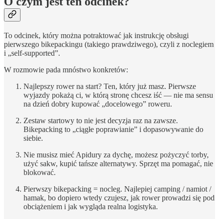
O czym jest ten odcinek?
To odcinek, który można potraktować jak instrukcję obsługi
pierwszego bikepackingu (takiego prawdziwego), czyli z noclegiem
i „self-supported”.
W rozmowie pada mnóstwo konkretów:
Najlepszy rower na start? Ten, który już masz. Pierwsze
wyjazdy pokażą ci, w którą stronę chcesz iść — nie ma sensu
na dzień dobry kupować „docelowego” roweru.
Zestaw startowy to nie jest decyzja raz na zawsze.
Bikepacking to „ciągłe poprawianie” i dopasowywanie do
siebie.
Nie musisz mieć Apidury za dychę, możesz pożyczyć torby,
użyć sakw, kupić tańsze alternatywy. Sprzęt ma pomagać, nie
blokować.
Pierwszy bikepacking = nocleg. Najlepiej camping / namiot /
hamak, bo dopiero wtedy czujesz, jak rower prowadzi się pod
obciążeniem i jak wygląda realna logistyka.