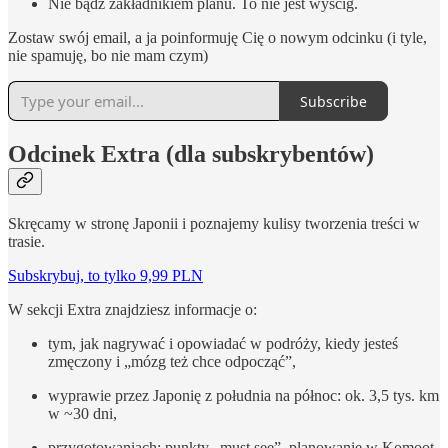
Nie bądź zakładnikiem planu. To nie jest wyścig.
Zostaw swój email, a ja poinformuję Cię o nowym odcinku (i tyle,
nie spamuję, bo nie mam czym)
Subscribe
Odcinek Extra (dla subskrybentów)
Skręcamy w stronę Japonii i poznajemy kulisy tworzenia treści w
trasie.
Subskrybuj, to tylko 9,99 PLN
W sekcji Extra znajdziesz informacje o:
tym, jak nagrywać i opowiadać w podróży, kiedy jesteś
zmęczony i „mózg też chce odpocząć”,
wyprawie przez Japonię z południa na północ: ok. 3,5 tys. km
w ~30 dni,
przygotowaniach: punkty „must see”, planowanie w Komoot,