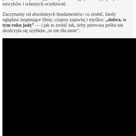
nawyków i własnych oczekiwań.
Zaczynamy od absolutnych fundamentów: co zrobić, kiedy
oglądasz inspirujące filmy, czujesz zajawkę i myślisz:
„dobra, w
tym roku jadę”
— i jak to zrobić tak, żeby pierwsza próba nie
skończyła się szybkim „to nie dla mnie”.